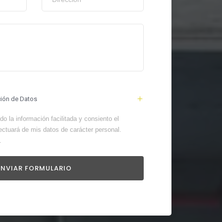
ción de Datos
o la información facilitada y consiento el
ectuará de mis datos de carácter personal.
.