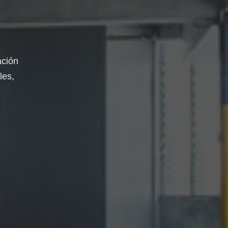
ación
les,