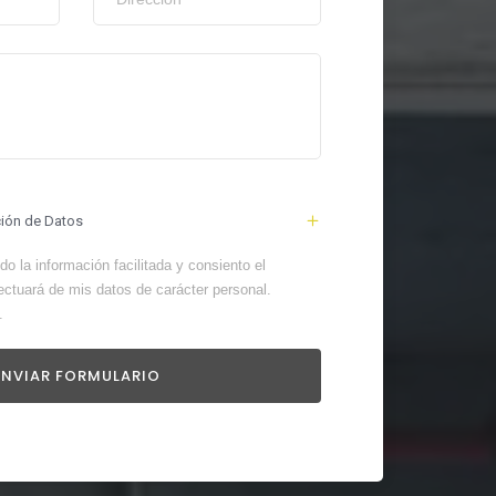
ción de Datos
o la información facilitada y consiento el
ectuará de mis datos de carácter personal.
.