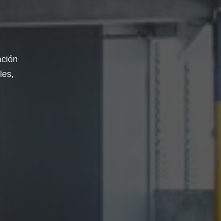
ación
les,