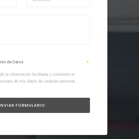
ción de Datos
o la información facilitada y consiento el
ectuará de mis datos de carácter personal.
.