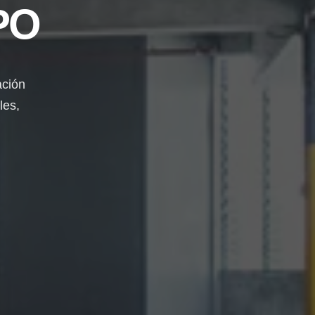
PO
ación
les,