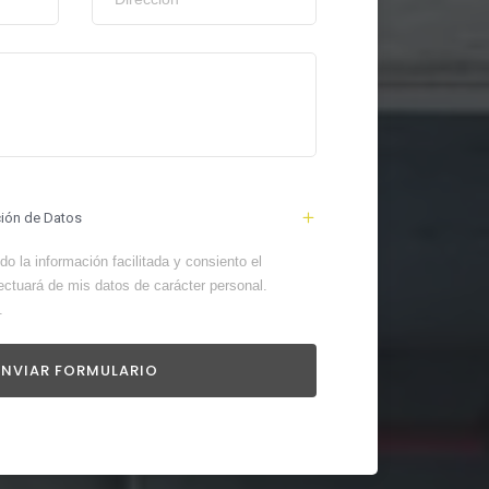
ción de Datos
o la información facilitada y consiento el
ectuará de mis datos de carácter personal.
.