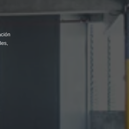
ación
les,