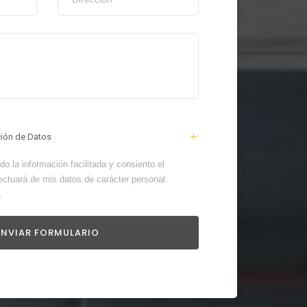
ción de Datos
o la información facilitada y consiento el
ectuará de mis datos de carácter personal.
.