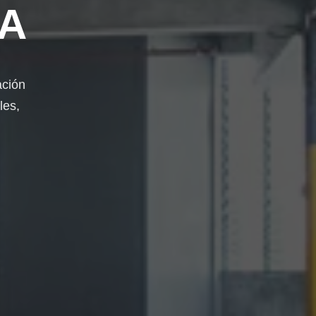
SA
ación
les,