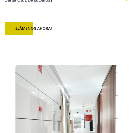
Santa Cruz de la Serós?
¡LLÁMENOS AHORA!