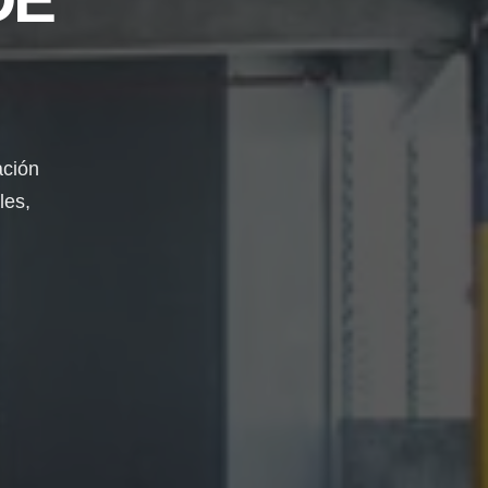
ación
les,