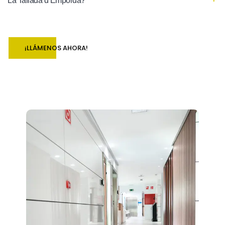
La Tallada d Empordà?
¡LLÁMENOS AHORA!