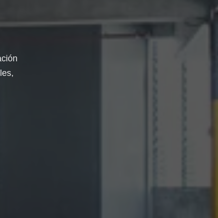
ación
les,