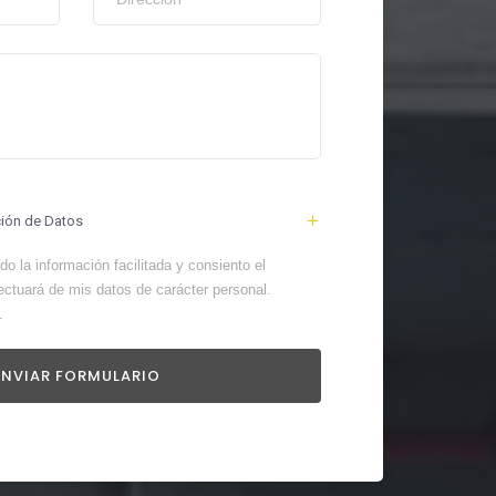
ción de Datos
o la información facilitada y consiento el
ectuará de mis datos de carácter personal.
.