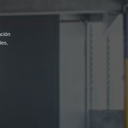
ación
les,