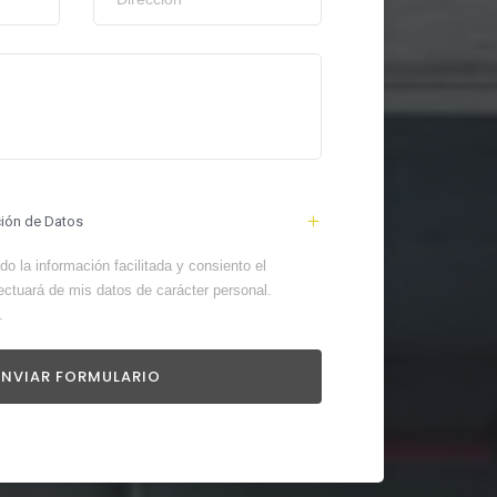
ción de Datos
o la información facilitada y consiento el
ectuará de mis datos de carácter personal.
.