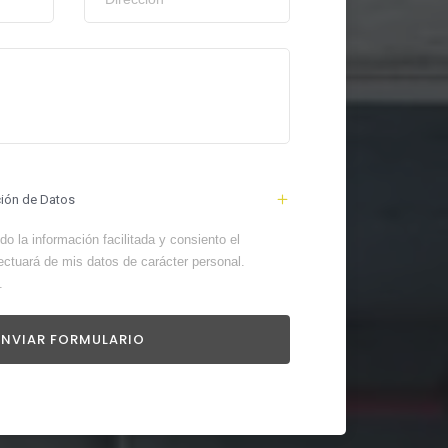
ción de Datos
o la información facilitada y consiento el
ectuará de mis datos de carácter personal.
.