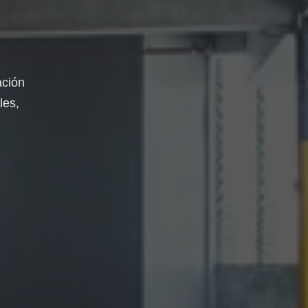
ación
les,