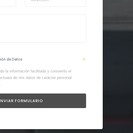
ción de Datos
o la información facilitada y consiento el
ectuará de mis datos de carácter personal.
.