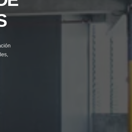
S
ación
les,