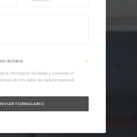
ción de Datos
o la información facilitada y consiento el
ectuará de mis datos de carácter personal.
.