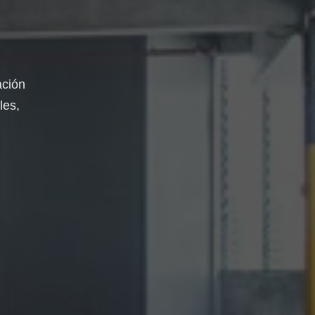
ación
les,