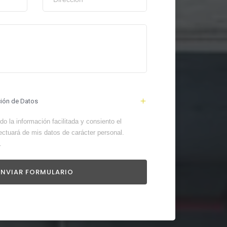
ción de Datos
o la información facilitada y consiento el
ectuará de mis datos de carácter personal.
.