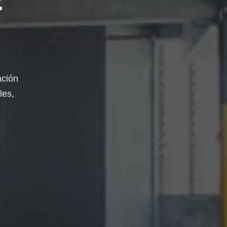
ación
les,