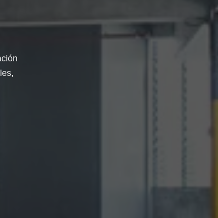
ación
les,