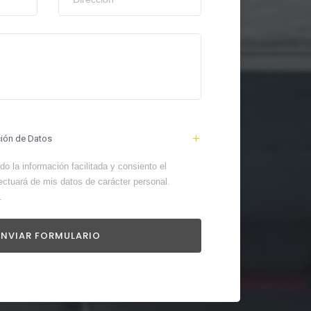
ción de Datos
o la información facilitada y consiento el
ectuará de mis datos de carácter personal.
.