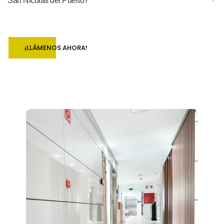
San Nicolás del Puerto?
¡LLÁMENOS AHORA!