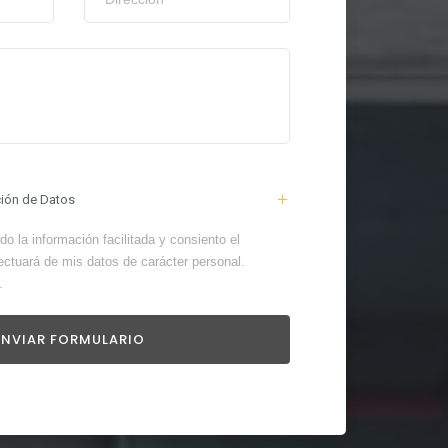
ción de Datos
o la información facilitada y consiento el
ectuará de mis datos de carácter personal.
.