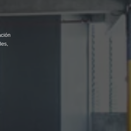
ación
les,