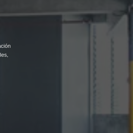
ación
les,