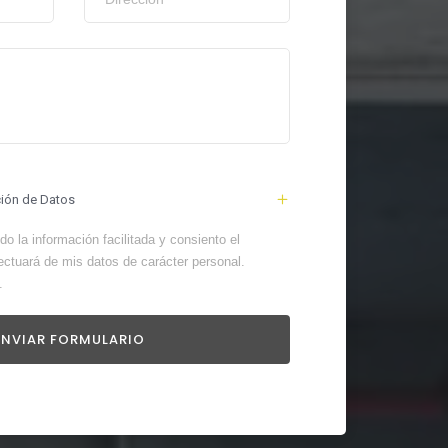
ción de Datos
o la información facilitada y consiento el
ectuará de mis datos de carácter personal.
.