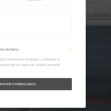
ción de Datos
o la información facilitada y consiento el
ectuará de mis datos de carácter personal.
.