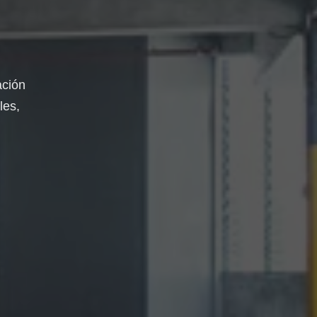
ación
les,