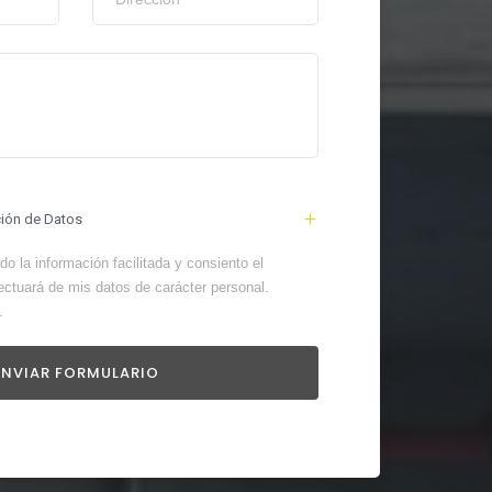
ción de Datos
o la información facilitada y consiento el
ectuará de mis datos de carácter personal.
.