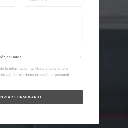
ción de Datos
o la información facilitada y consiento el
ectuará de mis datos de carácter personal.
.