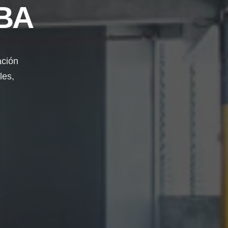
BA
ación
les,