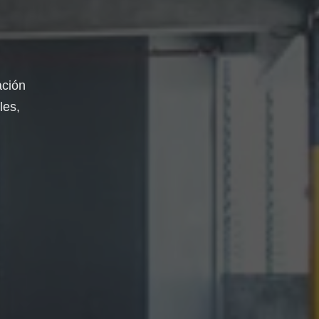
ación
les,