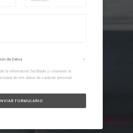
ción de Datos
o la información facilitada y consiento el
ectuará de mis datos de carácter personal.
.