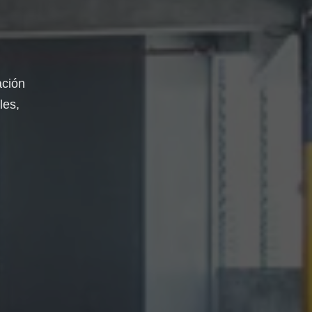
ación
les,