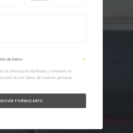
ción de Datos
o la información facilitada y consiento el
ectuará de mis datos de carácter personal.
.