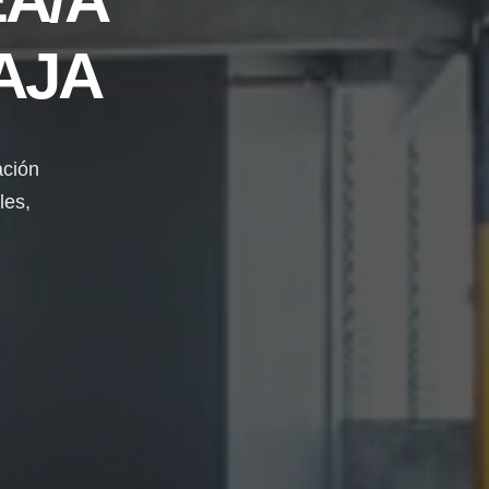
AJA
ación
les,