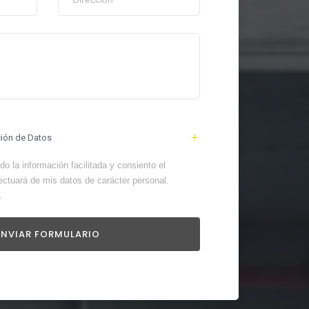
ción de Datos
o la información facilitada y consiento el
ectuará de mis datos de carácter personal.
.