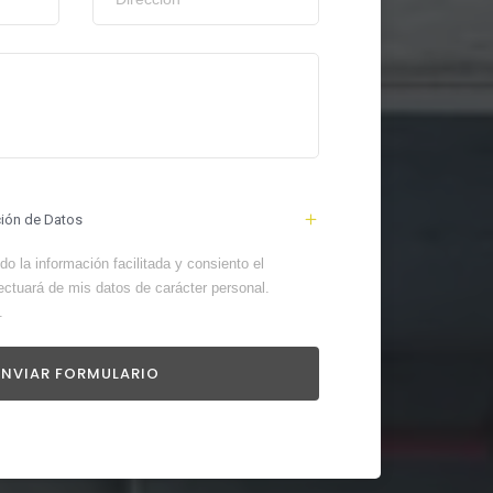
ción de Datos
o la información facilitada y consiento el
ectuará de mis datos de carácter personal.
.