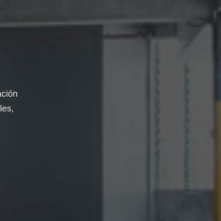
ación
les,