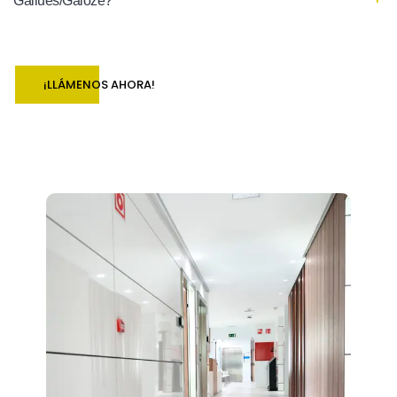
Gallués/Galoze?
¡LLÁMENOS AHORA!