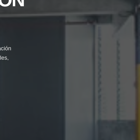
ación
les,