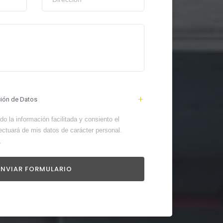
ción de Datos
o la información facilitada y consiento el
ectuará de mis datos de carácter personal.
.