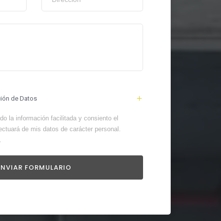
ción de Datos
o la información facilitada y consiento el
ectuará de mis datos de carácter personal.
.