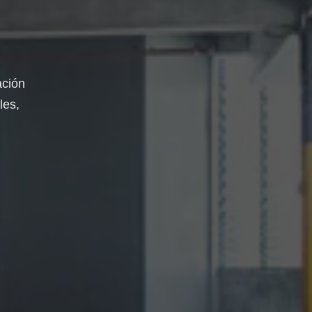
ación
les,