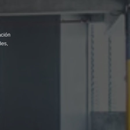
ación
les,