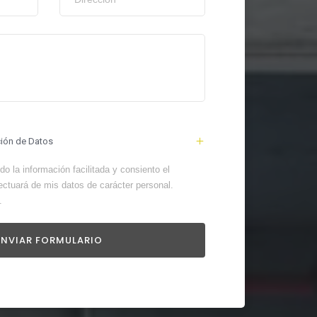
ción de Datos
o la información facilitada y consiento el
ectuará de mis datos de carácter personal.
.