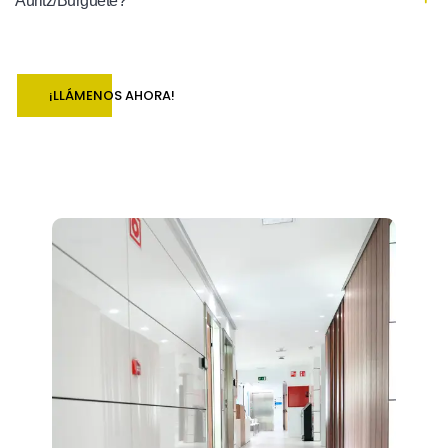
Auritz/Burguete?
¡LLÁMENOS AHORA!